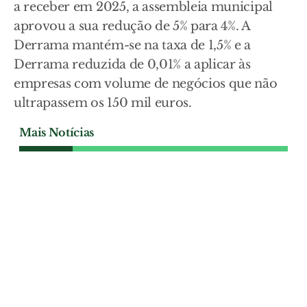
a receber em 2025, a assembleia municipal
aprovou a sua redução de 5% para 4%. A
Derrama mantém-se na taxa de 1,5% e a
Derrama reduzida de 0,01% a aplicar às
empresas com volume de negócios que não
ultrapassem os 150 mil euros.
Mais Notícias
POLÍTICA
Câmara de Benavente
reforça apoio às juntas de
freguesia com mais de 340
mil euros
O Município de Benavente aprovou um
reforço superior a 340 mil euros no apoio
financeiro às quatro juntas de freguesia
do concelho, no âmbito da revisão dos
acordos de transferência de competências
e contratos interadministrativos.