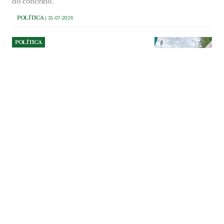
do concelho.
POLÍTICA
| 31-07-2026
POLÍTICA
Confronto político em
Santarém por causa da
propaganda partidária no
espaço público
O PCP de Santarém reagiu à intenção,
anunciada pelo presidente da Câmara de
Santarém, de querer disciplinar a afixação
de propaganda política em certas zonas
da cidade. Os comunistas falam em
ataque à liberdade de expressão. O
presidente do município rejeita e diz que
se trata de combater a poluição visual e
dignificar o espaço público.
POLÍTICA
| 31-07-2026
POLÍTICA
Tiago Carrão diz que