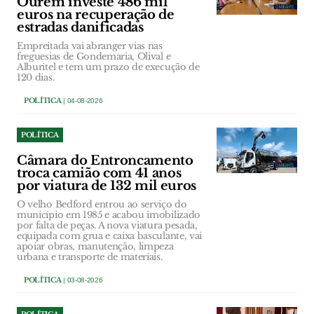
Ourém investe 486 mil
euros na recuperação de
estradas danificadas
Empreitada vai abranger vias nas
freguesias de Gondemaria, Olival e
Alburitel e tem um prazo de execução de
120 dias.
POLÍTICA
| 04-08-2026
POLÍTICA
Câmara do Entroncamento
troca camião com 41 anos
por viatura de 132 mil euros
O velho Bedford entrou ao serviço do
município em 1985 e acabou imobilizado
por falta de peças. A nova viatura pesada,
equipada com grua e caixa basculante, vai
apoiar obras, manutenção, limpeza
urbana e transporte de materiais.
POLÍTICA
| 03-08-2026