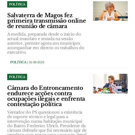
POLÍTICA
Salvaterra de Magos fez
primeira transmissão online
de reunião de câmara
A medida, preparada desde o início do
actual mandato e testada na sessão
anterior, permite agora aos munícipes
acompanhar em directo os trabalhos do
executivo.
POLÍTICA
| 01-08-2026
POLÍTICA
Câmara do Entroncamento
endurece acções contra
ocupações ilegais e enfrenta
contestação política
Vereador do PS questionou a existência
de suporte técnico e legal para a
intervenção numa habitação municipal
do Bairro Frederico Ulrich. Presidente da
câmara defende que foi necessário agir de
imediato para travar uma ocupação ilegal