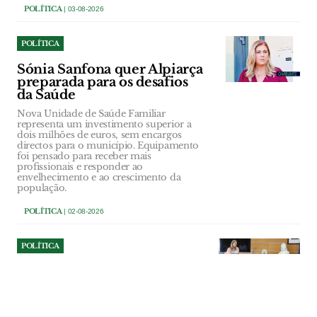
POLÍTICA
| 03-08-2026
POLÍTICA
Sónia Sanfona quer Alpiarça
preparada para os desafios
da Saúde
Nova Unidade de Saúde Familiar
representa um investimento superior a
dois milhões de euros, sem encargos
directos para o município. Equipamento
foi pensado para receber mais
profissionais e responder ao
envelhecimento e ao crescimento da
população.
POLÍTICA
| 02-08-2026
POLÍTICA
Ourém investe 107 mil euros
na reparação do Multiusos
de Caxarias
Obra vai reparar danos na cobertura e em