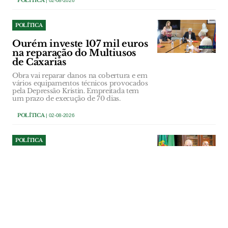
POLÍTICA
| 02-08-2026
POLÍTICA
Ourém investe 107 mil euros
na reparação do Multiusos
de Caxarias
Obra vai reparar danos na cobertura e em
vários equipamentos técnicos provocados
pela Depressão Kristin. Empreitada tem
um prazo de execução de 70 dias.
POLÍTICA
| 02-08-2026
POLÍTICA
Azambuja dá parecer
desfavorável a mega centro
de dados por falta de
informação dos promotores
Executivo municipal invocou a falta de
estudos e o princípio da precaução para
rejeitar o estatuto de Potencial Interesse
Nacional a investimento de dois mil