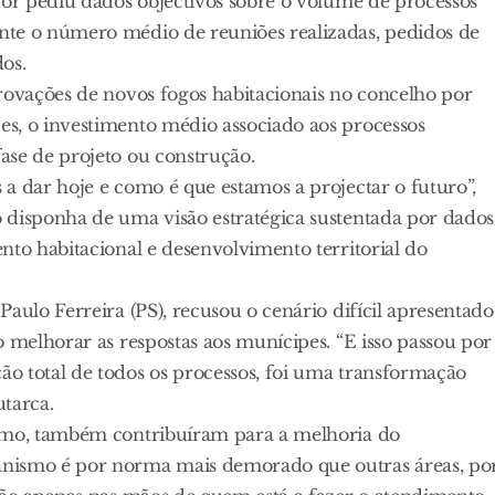
dor pediu dados objectivos sobre o volume de processos
nte o número médio de reuniões realizadas, pedidos de
os.
rovações de novos fogos habitacionais no concelho por
s, o investimento médio associado aos processos
ase de projeto ou construção.
a dar hoje e como é que estamos a projectar o futuro”,
 disponha de uma visão estratégica sustentada por dados
nto habitacional e desenvolvimento territorial do
aulo Ferreira (PS), recusou o cenário difícil apresentado
o melhorar as respostas aos munícipes. “E isso passou por
o total de todos os processos, foi uma transformação
tarca.
ismo, também contribuíram para a melhoria do
anismo é por norma mais demorado que outras áreas, po