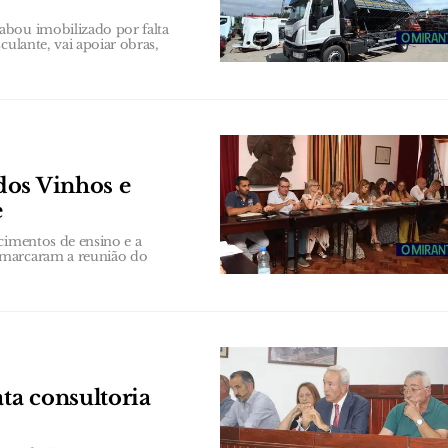
abou imobilizado por falta
culante, vai apoiar obras,
dos Vinhos e
e
cimentos de ensino e a
 marcaram a reunião do
ata consultoria