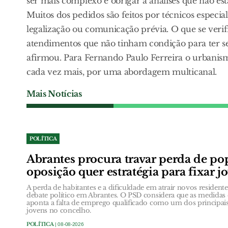
ser mais complexo e obrigar a análises que não es
Muitos dos pedidos são feitos por técnicos especia
legalização ou comunicação prévia. O que se verif
atendimentos que não tinham condição para ter se
afirmou. Para Fernando Paulo Ferreira o urbanism
cada vez mais, por uma abordagem multicanal.
Mais Notícias
POLÍTICA
Abrantes procura travar perda de po
oposição quer estratégia para fixar j
A perda de habitantes e a dificuldade em atrair novos resident
debate político em Abrantes. O PSD considera que as medidas 
aponta a falta de emprego qualificado como um dos principais
jovens no concelho.
POLÍTICA
| 08-08-2026