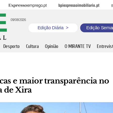
Expresso Emprego
BPI Expresso Imobiliário
B
09/08/2026
Edição Diária
>
Edição Sema
Desporto
Cultura
Opinião
O MIRANTE TV
Entrevis
cas e maior transparência no
 de Xira