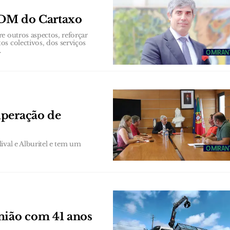
 PDM do Cartaxo
e outros aspectos, reforçar
s colectivos, dos serviços
.
uperação de
ival e Alburitel e tem um
ião com 41 anos