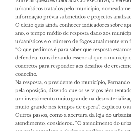
Entre as questões colocadas ao executivo, o verea
urbanísticos tratados pelo município, nomeadame
informação prévia submetidos e projectos analisad
O eleito quis ainda conhecer indicadores sobre ap
ano, o tempo médio de resposta dado aos munícipe
urbanísticos e o número de fogos atualmente em f
“O que pedimos é para saber que resposta estamos 
defendeu, considerando essencial que o município
concretos para responder aos desafios de crescime
concelho.
Na resposta, o presidente do município, Fernando P
pela oposição, dizendo que os serviços têm tentad
um investimento muito grande na desmaterializaçã
muito grande nos tempos de espera”, explicou o au
Outros passos, como a abertura da loja do urban
atendimento, considerou. “O atendimento do urb