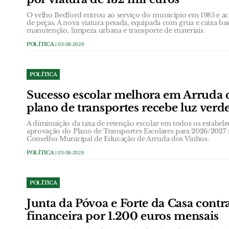
O velho Bedford entrou ao serviço do município em 1985 e ac
de peças. A nova viatura pesada, equipada com grua e caixa bas
manutenção, limpeza urbana e transporte de materiais.
POLÍTICA
| 03-08-2026
POLÍTICA
Sucesso escolar melhora em Arruda 
plano de transportes recebe luz verd
A diminuição da taxa de retenção escolar em todos os estabele
aprovação do Plano de Transportes Escolares para 2026/2027
Conselho Municipal de Educação de Arruda dos Vinhos.
POLÍTICA
| 03-08-2026
POLÍTICA
Junta da Póvoa e Forte da Casa contr
financeira por 1.200 euros mensais