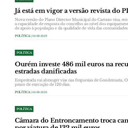
Já está em vigor a versão revista do
Nova versão do Plano Director Municipal do Cartaxo visa, entr
a capacidade de resposta do concelho ao nível dos equipamento
de apoio à população e da qualidade de vida das comunidades
POLÍTICA
| 04-08-2026
POLÍTICA
Ourém investe 486 mil euros na rec
estradas danificadas
Empreitada vai abranger vias nas freguesias de Gondemaria, Ol
prazo de execução de 120 dias.
POLÍTICA
| 04-08-2026
POLÍTICA
Câmara do Entroncamento troca cam
por viatura de 132 mil euros