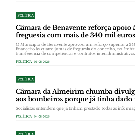
POLÍTICA
Câmara de Benavente reforça apoio à
freguesia com mais de 340 mil euro
O Município de Benavente aprovou um reforço superior a 340
financeiro às quatro juntas de freguesia do concelho, no âmbi
transferência de competências e contratos interadministrativos
POLÍTICA
| 06-08-2026
POLÍTICA
Câmara da Almeirim chumba divulg
aos bombeiros porque já tinha dado
Socialistas entendem que já tinham prestado todas as informa
POLÍTICA
| 04-08-2026
POLÍTICA