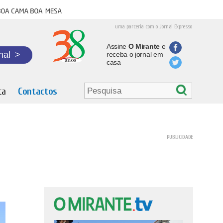
oa cama boa mesa
uma parceria com o Jornal Expresso
Assine
O Mirante
e
nal
>
receba o jornal em
casa
ta
Contactos