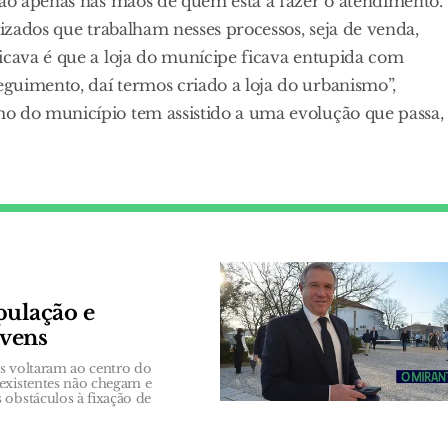
tão apenas nas mãos de quem está a fazer o atendimento.
lizados que trabalham nesses processos, seja de venda,
icava é que a loja do munícipe ficava entupida com
guimento, daí termos criado a loja do urbanismo”,
o do município tem assistido a uma evolução que passa,
pulação e
ovens
es voltaram ao centro do
existentes não chegam e
 obstáculos à fixação de