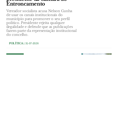
Entroncamento
Vereador socialista acusa Nelson Cunha
de usar os canais institucionais do
município para promover o seu perfil
político. Presidente rejeita qualquer
ilegalidade e defende que as publicações
fazem parte da representação institucional
do concelho.
POLÍTICA
| 31-07-2026
POLÍTICA
Confronto político em
Santarém por causa da
propaganda partidária no
espaço público
O PCP de Santarém reagiu à intenção,
anunciada pelo presidente da Câmara de
Santarém, de querer disciplinar a afixação
de propaganda política em certas zonas
da cidade. Os comunistas falam em
ataque à liberdade de expressão. O
presidente do município rejeita e diz que
se trata de combater a poluição visual e