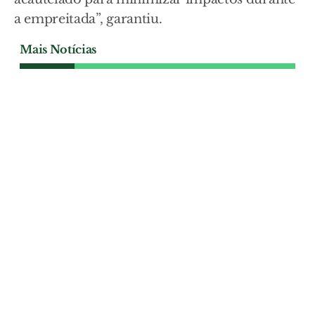
a empreitada”, garantiu.
Mais Notícias
POLÍTICA
Câmara de Benavente
reforça apoio às juntas de
freguesia com mais de 340
mil euros
O Município de Benavente aprovou um
reforço superior a 340 mil euros no apoio
financeiro às quatro juntas de freguesia
do concelho, no âmbito da revisão dos
acordos de transferência de competências
e contratos interadministrativos.
POLÍTICA
| 06-08-2026
POLÍTICA
Câmara da Almeirim