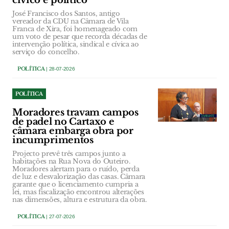
cívico e político
José Francisco dos Santos, antigo
vereador da CDU na Câmara de Vila
Franca de Xira, foi homenageado com
um voto de pesar que recorda décadas de
intervenção política, sindical e cívica ao
serviço do concelho.
POLÍTICA
| 28-07-2026
POLÍTICA
Moradores travam campos
de padel no Cartaxo e
câmara embarga obra por
incumprimentos
Projecto prevê três campos junto a
habitações na Rua Nova do Outeiro.
Moradores alertam para o ruído, perda
de luz e desvalorização das casas. Câmara
garante que o licenciamento cumpria a
lei, mas fiscalização encontrou alterações
nas dimensões, altura e estrutura da obra.
POLÍTICA
| 27-07-2026