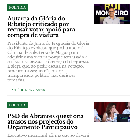
POLÍTICA
Autarca da Glória do
Ribatejo criticado por
recusar votar apoio para
compra de viatura
Presidente da Junta de Freguesia de Glória
do Ribatejo explicou que pediu apoio à
Câmara de Salvaterra de Magos para
adquirir uma viatura porque tem usado a
sua viatura pessoal ao serviço da freguesia.
E alega que, ao pedir escusa na votação,
procurou assegurar “a maior
transparência política” nas decisões
tomadas.
POLÍTICA
| 27-07-2026
POLÍTICA
PSD de Abrantes questiona
atrasos nos projectos do
Orçamento Participativo
Executivo municipal afirma que só deverá