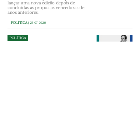
lançar uma nova edição depois de
concluídas as propostas vencedoras de
anos anteriores.
POLÍTICA
| 27-07-2026
POLÍTICA
Cartaxo lamenta morte de
antiga autarca e educadora
Maria Emília Graça Soares
Educadora de infância e antiga eleita da
CDU na Assembleia Municipal do Cartaxo
morreu aos 75 anos.
POLÍTICA
| 27-07-2026
POLÍTICA
Pedro Gameiro apresenta o
maior rendimento anual
declarado entre os autarcas
de Benavente