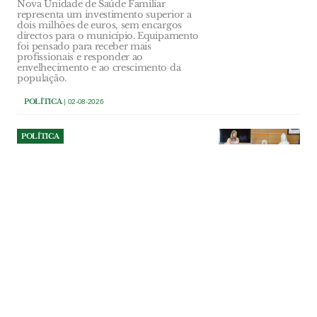
Nova Unidade de Saúde Familiar
representa um investimento superior a
dois milhões de euros, sem encargos
directos para o município. Equipamento
foi pensado para receber mais
profissionais e responder ao
envelhecimento e ao crescimento da
população.
POLÍTICA
| 02-08-2026
POLÍTICA
Ourém investe 107 mil euros
na reparação do Multiusos
de Caxarias
Obra vai reparar danos na cobertura e em
vários equipamentos técnicos provocados
pela Depressão Kristin. Empreitada tem
um prazo de execução de 70 dias.
POLÍTICA
| 02-08-2026
POLÍTICA