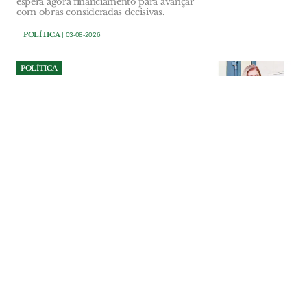
espera agora financiamento para avançar
com obras consideradas decisivas.
POLÍTICA
| 03-08-2026
POLÍTICA
Sónia Sanfona quer Alpiarça
preparada para os desafios
da Saúde
Nova Unidade de Saúde Familiar
representa um investimento superior a
dois milhões de euros, sem encargos
directos para o município. Equipamento
foi pensado para receber mais
profissionais e responder ao
envelhecimento e ao crescimento da
população.
POLÍTICA
| 02-08-2026
POLÍTICA
Ourém investe 107 mil euros
na reparação do Multiusos