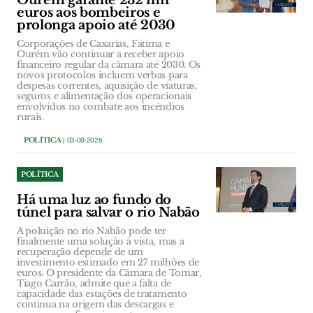
Ourém garante 232 mil
euros aos bombeiros e
prolonga apoio até 2030
Corporações de Caxarias, Fátima e
Ourém vão continuar a receber apoio
financeiro regular da câmara até 2030. Os
novos protocolos incluem verbas para
despesas correntes, aquisição de viaturas,
seguros e alimentação dos operacionais
envolvidos no combate aos incêndios
rurais.
POLÍTICA
| 03-08-2026
POLÍTICA
Há uma luz ao fundo do
túnel para salvar o rio Nabão
A poluição no rio Nabão pode ter
finalmente uma solução à vista, mas a
recuperação depende de um
investimento estimado em 27 milhões de
euros. O presidente da Câmara de Tomar,
Tiago Carrão, admite que a falta de
capacidade das estações de tratamento
continua na origem das descargas e