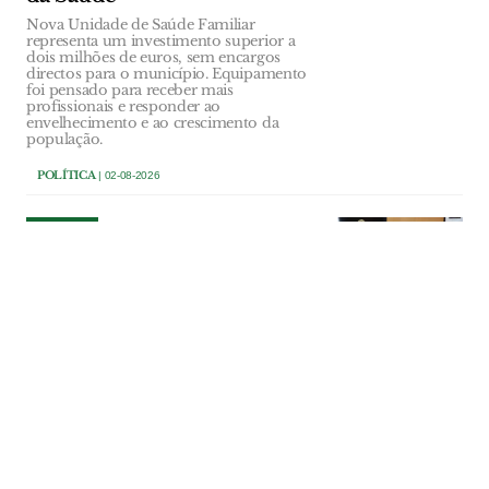
Nova Unidade de Saúde Familiar
representa um investimento superior a
dois milhões de euros, sem encargos
directos para o município. Equipamento
foi pensado para receber mais
profissionais e responder ao
envelhecimento e ao crescimento da
população.
POLÍTICA
| 02-08-2026
POLÍTICA
Ourém investe 107 mil euros
na reparação do Multiusos
de Caxarias
Obra vai reparar danos na cobertura e em
vários equipamentos técnicos provocados
pela Depressão Kristin. Empreitada tem
um prazo de execução de 70 dias.
POLÍTICA
| 02-08-2026
POLÍTICA