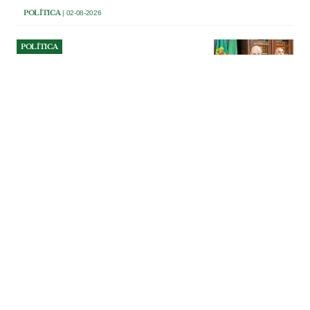
POLÍTICA
| 02-08-2026
POLÍTICA
Azambuja dá parecer
desfavorável a mega centro
de dados por falta de
informação dos promotores
Executivo municipal invocou a falta de
estudos e o princípio da precaução para
rejeitar o estatuto de Potencial Interesse
Nacional a investimento de dois mil
milhões de euros para um mega centro
de dados. Vereadores do PSD recusaram
participar na votação, acusando a maioria
socialista de falta de transparência.
POLÍTICA
| 01-08-2026
POLÍTICA
Dois anos depois de ganhar o
Orçamento Participativo, o
carrilhão de Alverca vai para