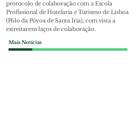
protocolo de colaboração com a Escola
Profissional de Hotelaria e Turismo de Lisboa
(Pólo da Póvoa de Santa Iria), com vista a
estreitarem laços de colaboração.
Mais Notícias
POLÍTICA
Alenquer lança concurso
internacional para
transporte escolar
Câmara de Alenquer aprovou a abertura
de um concurso público internacional,
no valor base de 307.650 euros, para
assegurar os circuitos especiais de
transporte escolar durante o ano lectivo
de 2026/2027.
POLÍTICA
| 09-08-2026