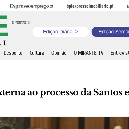
Expresso Emprego
BPI Expresso Imobiliário
B
07/08/2026
Edição Diária
>
Edição Sema
Desporto
Cultura
Opinião
O MIRANTE TV
Entrevis
terna ao processo da Santos 