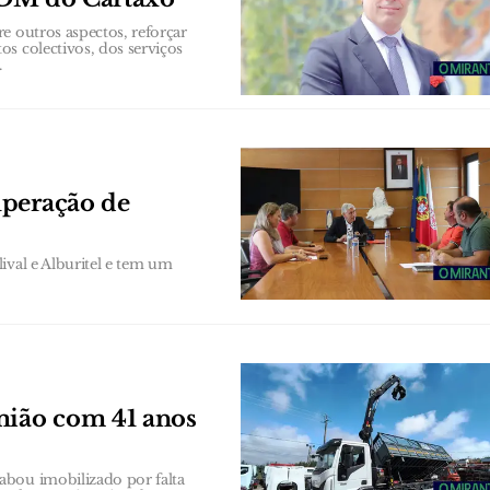
e outros aspectos, reforçar
s colectivos, dos serviços
.
uperação de
ival e Alburitel e tem um
ião com 41 anos
abou imobilizado por falta