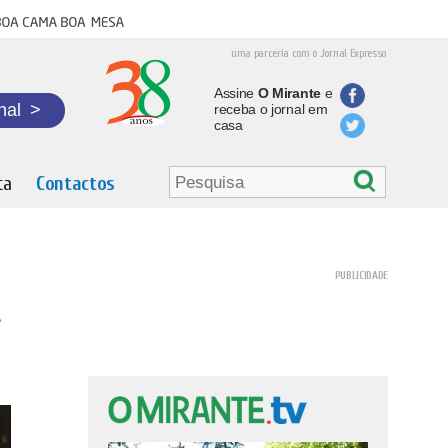
oa cama boa mesa
uma parceria com o Jornal Expresso
Assine
O Mirante
e
nal
>
receba o jornal em
casa
ta
Contactos
e