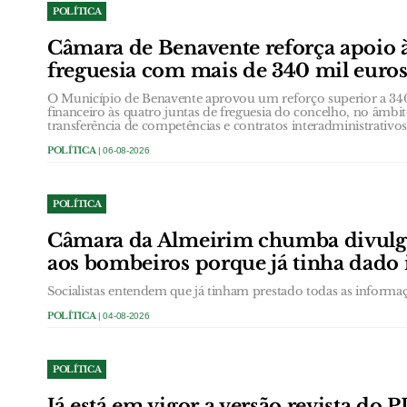
POLÍTICA
Câmara de Benavente reforça apoio à
freguesia com mais de 340 mil euro
O Município de Benavente aprovou um reforço superior a 340
financeiro às quatro juntas de freguesia do concelho, no âmbi
transferência de competências e contratos interadministrativos
POLÍTICA
| 06-08-2026
POLÍTICA
Câmara da Almeirim chumba divulg
aos bombeiros porque já tinha dado
Socialistas entendem que já tinham prestado todas as informa
POLÍTICA
| 04-08-2026
POLÍTICA
Já está em vigor a versão revista do