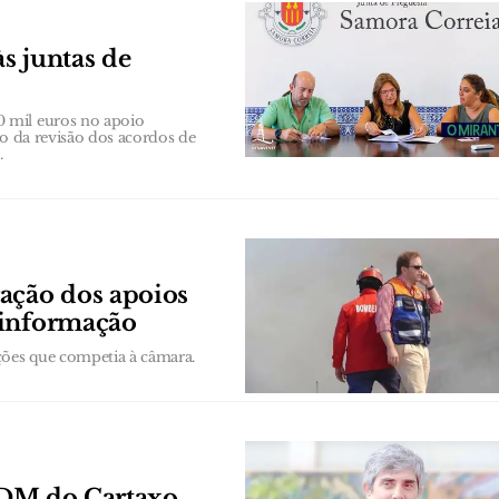
s juntas de
s
 mil euros no apoio
to da revisão dos acordos de
.
ação dos apoios
 informação
ções que competia à câmara.
 PDM do Cartaxo