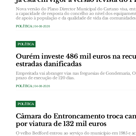
Nova versão do Plano Director Municipal do Cartaxo visa, entr
a capacidade de resposta do concelho ao nível dos equipamento
de apoio à população e da qualidade de vida das comunidades
POLÍTICA
| 04-08-2026
POLÍTICA
Ourém investe 486 mil euros na rec
estradas danificadas
Empreitada vai abranger vias nas freguesias de Gondemaria, Ol
prazo de execução de 120 dias.
POLÍTICA
| 04-08-2026
POLÍTICA
Câmara do Entroncamento troca cam
por viatura de 132 mil euros
O velho Bedford entrou ao serviço do município em 1985 e ac