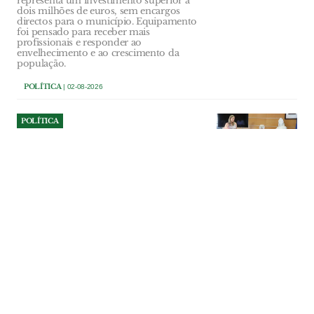
representa um investimento superior a
dois milhões de euros, sem encargos
directos para o município. Equipamento
foi pensado para receber mais
profissionais e responder ao
envelhecimento e ao crescimento da
população.
POLÍTICA
| 02-08-2026
POLÍTICA
Ourém investe 107 mil euros
na reparação do Multiusos
de Caxarias
Obra vai reparar danos na cobertura e em
vários equipamentos técnicos provocados
pela Depressão Kristin. Empreitada tem
um prazo de execução de 70 dias.
POLÍTICA
| 02-08-2026
POLÍTICA
Azambuja dá parecer