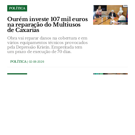
POLÍTICA
Ourém investe 107 mil euros
na reparação do Multiusos
de Caxarias
Obra vai reparar danos na cobertura e em
vários equipamentos técnicos provocados
pela Depressão Kristin. Empreitada tem
um prazo de execução de 70 dias.
POLÍTICA
| 02-08-2026
POLÍTICA
Azambuja dá parecer
desfavorável a mega centro
de dados por falta de
informação dos promotores
Executivo municipal invocou a falta de
estudos e o princípio da precaução para
rejeitar o estatuto de Potencial Interesse
Nacional a investimento de dois mil
milhões de euros para um mega centro
de dados. Vereadores do PSD recusaram