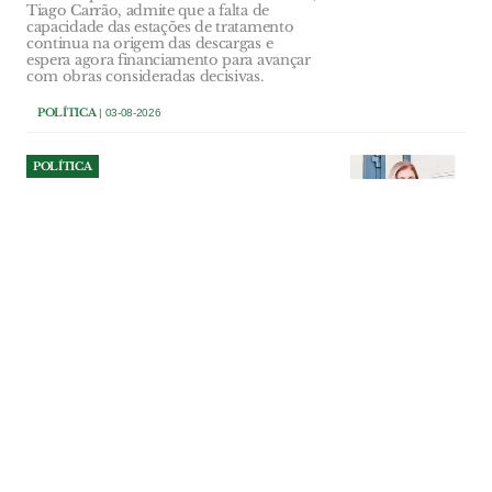
Tiago Carrão, admite que a falta de
capacidade das estações de tratamento
continua na origem das descargas e
espera agora financiamento para avançar
com obras consideradas decisivas.
POLÍTICA
| 03-08-2026
POLÍTICA
Sónia Sanfona quer Alpiarça
preparada para os desafios
da Saúde
Nova Unidade de Saúde Familiar
representa um investimento superior a
dois milhões de euros, sem encargos
directos para o município. Equipamento
foi pensado para receber mais
profissionais e responder ao
envelhecimento e ao crescimento da
população.
POLÍTICA
| 02-08-2026
POLÍTICA