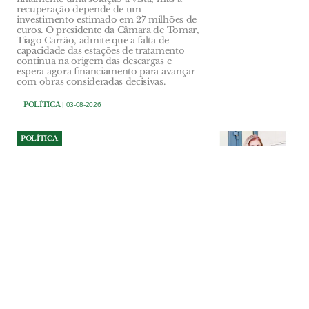
recuperação depende de um
investimento estimado em 27 milhões de
euros. O presidente da Câmara de Tomar,
Tiago Carrão, admite que a falta de
capacidade das estações de tratamento
continua na origem das descargas e
espera agora financiamento para avançar
com obras consideradas decisivas.
POLÍTICA
| 03-08-2026
POLÍTICA
Sónia Sanfona quer Alpiarça
preparada para os desafios
da Saúde
Nova Unidade de Saúde Familiar
representa um investimento superior a
dois milhões de euros, sem encargos
directos para o município. Equipamento
foi pensado para receber mais
profissionais e responder ao
envelhecimento e ao crescimento da
população.
POLÍTICA
| 02-08-2026