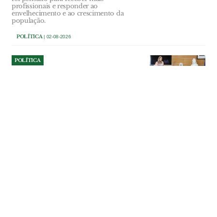
profissionais e responder ao
envelhecimento e ao crescimento da
população.
POLÍTICA
| 02-08-2026
POLÍTICA
Ourém investe 107 mil euros
na reparação do Multiusos
de Caxarias
Obra vai reparar danos na cobertura e em
vários equipamentos técnicos provocados
pela Depressão Kristin. Empreitada tem
um prazo de execução de 70 dias.
POLÍTICA
| 02-08-2026
POLÍTICA
Azambuja dá parecer
desfavorável a mega centro
de dados por falta de
informação dos promotores