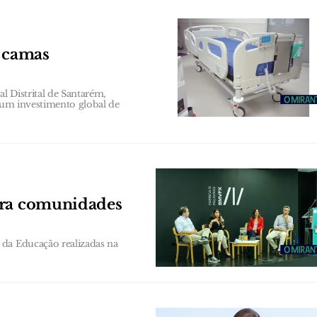
m camas
l Distrital de Santarém,
 num investimento global de
ara comunidades
 da Educação realizadas na