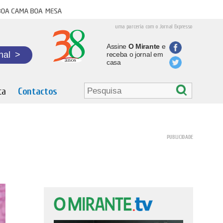
oa cama boa mesa
uma parceria com o Jornal Expresso
Assine
O Mirante
e
nal
>
receba o jornal em
casa
ta
Contactos