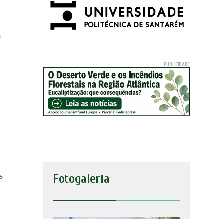
a
s
Fotogaleria