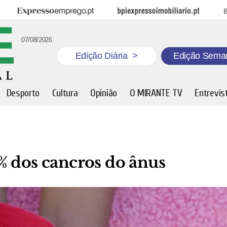
Expresso Emprego
BPI Expresso Imobiliário
B
07/08/2026
Edição Diária
>
Edição Sema
Desporto
Cultura
Opinião
O MIRANTE TV
Entrevis
% dos cancros do ânus