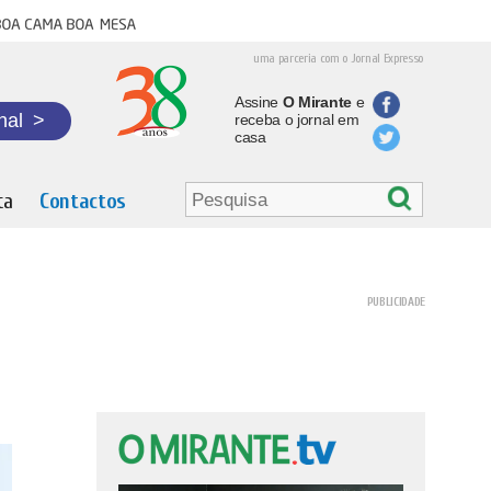
oa cama boa mesa
uma parceria com o Jornal Expresso
Assine
O Mirante
e
nal
>
receba o jornal em
casa
ta
Contactos