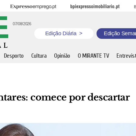
Expresso Emprego
BPI Expresso Imobiliário
B
07/08/2026
Edição Diária
>
Edição Sema
Desporto
Cultura
Opinião
O MIRANTE TV
Entrevis
ntares: comece por descartar