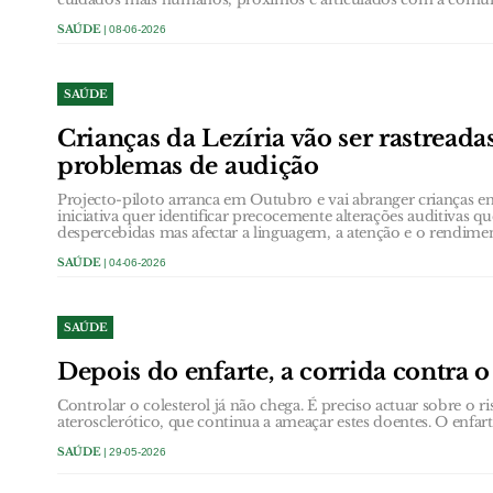
SAÚDE
| 08-06-2026
SAÚDE
Crianças da Lezíria vão ser rastreada
problemas de audição
Projecto-piloto arranca em Outubro e vai abranger crianças ent
iniciativa quer identificar precocemente alterações auditivas 
despercebidas mas afectar a linguagem, a atenção e o rendimen
SAÚDE
| 04-06-2026
SAÚDE
Depois do enfarte, a corrida contra 
Controlar o colesterol já não chega. É preciso actuar sobre o ri
aterosclerótico, que continua a ameaçar estes doentes. O enfar
SAÚDE
| 29-05-2026