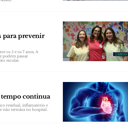
s para prevenir
re os 5 e os 7 anos. A
que podem passar
to escolar.
o tempo continua
sco residual, inflamatório e
te não termina no hospital.