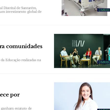
l Distrital de Santarém,
 num investimento global de
ara comunidades
 da Educação realizadas na
mece por
s ganham estatuto de