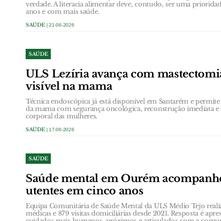
verdade. A literacia alimentar deve, contudo, ser uma prioridad
anos e com mais saúde.
SAÚDE
| 21-06-2026
SAÚDE
ULS Lezíria avança com mastectomia
visível na mama
Técnica endoscópica já está disponível em Santarém e permite 
da mama com segurança oncológica, reconstrução imediata 
corporal das mulheres.
SAÚDE
| 17-06-2026
SAÚDE
Saúde mental em Ourém acompanho
utentes em cinco anos
Equipa Comunitária de Saúde Mental da ULS Médio Tejo realiz
médicas e 879 visitas domiciliárias desde 2021. Resposta é a
cuidados mais humanos, próximos e articulados com a comu