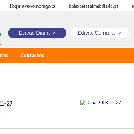
Expresso Emprego
BPI Expresso Imobiliário
B
Edição Diária
>
Edição Semanal
>
uras
Contactos
11-27
16