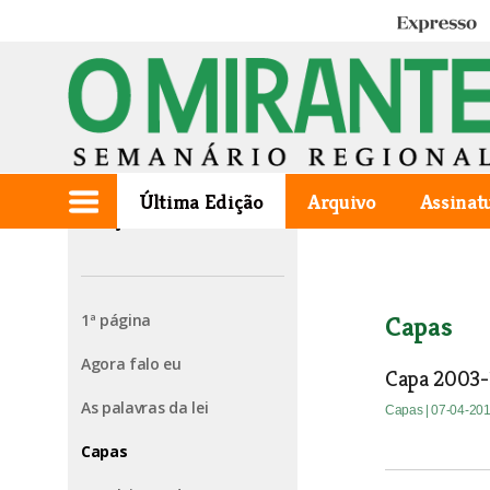
Expresso
Última Edição
Arquivo
Assinat
Edição de 2003.11.27
1ª página
Capas
Agora falo eu
Capa 2003-
As palavras da lei
Capas
| 07-04-20
Capas