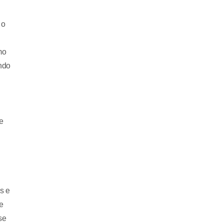
 o
mo
ndo
e
s e
e
se