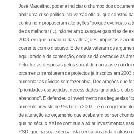
José Marcelino, poderia indiciar o chumbo dos documento
abrir uma crise política. Na versão oficial, que constou
contra nem propuseram alterações “porque eventuais alt
de os melhorar (...), não teriam quaisquer garantias de e
2003, em que a maioria das alterações propostas e aceit
coerente com o discurso. E de nada valeram os argument
equilibrado e de contenção, onde se dá destaque às área
Félix fez as despesas pelos social-democratas e não foi 
orçamento transitarem de projectos já inscritos em 2003 
aumentar as dívidas sem fazer obra. Declarações que for
“prioridades esquecidas, necessidades ignoradas e objec
abandono”. E defendeu o investimento nas freguesias “co
aumento previsto de 9% face a 2003 – e o congelamento
de alteração ao orçamento que acabaram por ser chumb
que no século XXI se continue a adiar investimentos es
PSD, que na sua extensa lista censurou ainda o atraso 