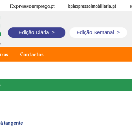
Expresso Emprego
BPI Expresso Imobiliário
B
Edição Diária
>
Edição Semanal
>
uras
Contactos
a
à tangente