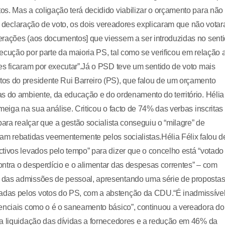
s. Mas a coligação terá decidido viabilizar o orçamento para não
 da declaração de voto, os dois vereadores explicaram que não vota
erações (aos documentos] que viessem a ser introduzidas no sent
xecução por parte da maioria PS, tal como se verificou em relação 
es ficaram por executar”.Já o PSD teve um sentido de voto mais
os do presidente Rui Barreiro (PS), que falou de um orçamento
s do ambiente, da educação e do ordenamento do território. Hélia
meiga na sua análise. Criticou o facto de 74% das verbas inscritas
para realçar que a gestão socialista conseguiu o “milagre” de
am rebatidas veementemente pelos socialistas.Hélia Félix falou d
tivos levados pelo tempo” para dizer que o concelho está “votado
ntra o desperdício e o alimentar das despesas correntes” – com
 das admissões de pessoal, apresentando uma série de proposta
adas pelos votos do PS, com a abstenção da CDU.“É inadmissíve
senciais como o é o saneamento básico”, continuou a vereadora do
na liquidação das dívidas a fornecedores e a redução em 46% da