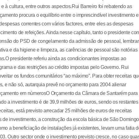
 e à cultura, entre outros aspectos.Rui Barreiro foi rebatendo as
çamento procura o equilíbrio entre o imprescindível investimento e
despesas correntes com vários factores, entre eles as despesas
cimento de refeições. Ainda nesse capítulo, tanto o presidente co
etensão do PSD de congelamento da admissão de pessoal, lembra
tiva e da higiene e limpeza, as carências de pessoal são notórias
as.O presidente referiu ainda as condicionantes impostas ao
grama e das restrições ao crédito impostas pelo Governo. Rui
oveitar os fundos comunitários “ao máximo”. Para obter receitas qu
, e não só, autarquia prevê no orçamento para 2004 alienar
O orçamento em númerosO Orçamento da Câmara de Santarém para
ado a investimento é de 39,9 milhões de euros, sendo os restantes
ceitas, está previsto arrecadar 25 milhões de euros de receitas
os de investimento, a construção da escola básica de São Domingo
omo a beneficiação de instalações já existentes, levam uma fatia d
3. Outro sector onde o investimento previsto cresce, no caso qua