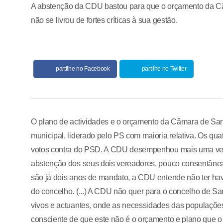
A abstenção da CDU bastou para que o orçamento da Câ
não se livrou de fortes críticas à sua gestão.
partilhe no Facebook
partilhe no Twitter
O plano de actividades e o orçamento da Câmara de San
municipal, liderado pelo PS com maioria relativa. Os qua
votos contra do PSD. A CDU desempenhou mais uma vez o
abstenção dos seus dois vereadores, pouco consentânea 
são já dois anos de mandato, a CDU entende não ter hav
do concelho. (...) A CDU não quer para o concelho de Sa
vivos e actuantes, onde as necessidades das populações 
consciente de que este não é o orçamento e plano que 