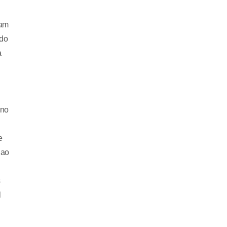
ram
ido
a
 no
e
 ao
s
l