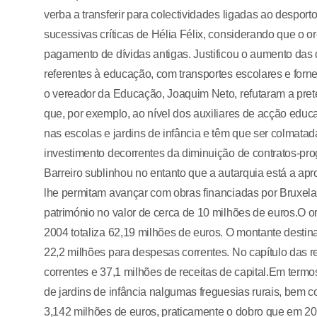
verba a transferir para colectividades ligadas ao desporto
sucessivas críticas de Hélia Félix, considerando que o or
pagamento de dívidas antigas. Justificou o aumento das 
referentes à educação, com transportes escolares e forne
o vereador da Educação, Joaquim Neto, refutaram a pr
que, por exemplo, ao nível dos auxiliares de acção educa
nas escolas e jardins de infância e têm que ser colmatad
investimento decorrentes da diminuição de contratos-pro
Barreiro sublinhou no entanto que a autarquia está a apr
lhe permitam avançar com obras financiadas por Bruxelas
património no valor de cerca de 10 milhões de euros.
2004 totaliza 62,19 milhões de euros. O montante destin
22,2 milhões para despesas correntes. No capítulo das re
correntes e 37,1 milhões de receitas de capital.Em term
de jardins de infância nalgumas freguesias rurais, bem c
3,142 milhões de euros, praticamente o dobro que em 200