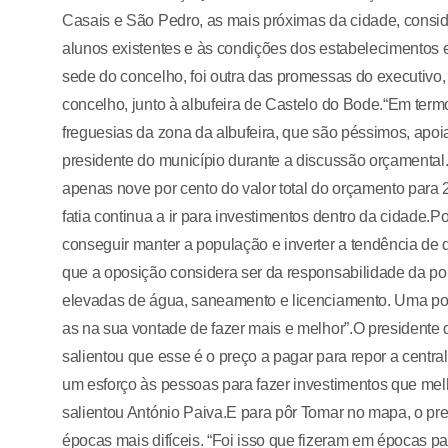
Casais e São Pedro, as mais próximas da cidade, consid
alunos existentes e às condições dos estabelecimentos es
sede do concelho, foi outra das promessas do executivo,
concelho, junto à albufeira de Castelo do Bode.“Em term
freguesias da zona da albufeira, que são péssimos, apoi
presidente do município durante a discussão orçamental.
apenas nove por cento do valor total do orçamento para 2
fatia continua a ir para investimentos dentro da cidade.
conseguir manter a população e inverter a tendência de 
que a oposição considera ser da responsabilidade da pol
elevadas de água, saneamento e licenciamento. Uma polí
as na sua vontade de fazer mais e melhor”.O presidente d
salientou que esse é o preço a pagar para repor a centra
um esforço às pessoas para fazer investimentos que melho
salientou António Paiva.E para pôr Tomar no mapa, o pre
épocas mais difíceis. “Foi isso que fizeram em épocas p