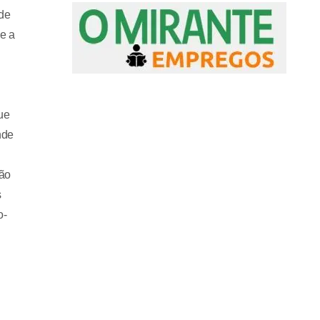
 de
 e a
ue
nde
ção
s
o-