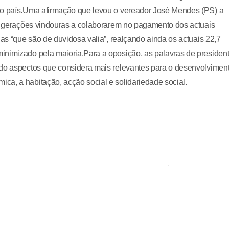
 do país.Uma afirmação que levou o vereador José Mendes (PS) a
as gerações vindouras a colaborarem no pagamento dos actuais
das “que são de duvidosa valia”, realçando ainda os actuais 22,7
inimizado pela maioria.Para a oposição, as palavras de presiden
ndo aspectos que considera mais relevantes para o desenvolvimen
ca, a habitação, acção social e solidariedade social.
e Urbana da Lezíria do Tejo, deixando para trás a Área Metropolitan
eu na tarde de sexta-feira, 5 de Dezembro, o vereador do PSD, Jorge
egração de Azambuja na comunidade da Lezíria, que a maioria sociali