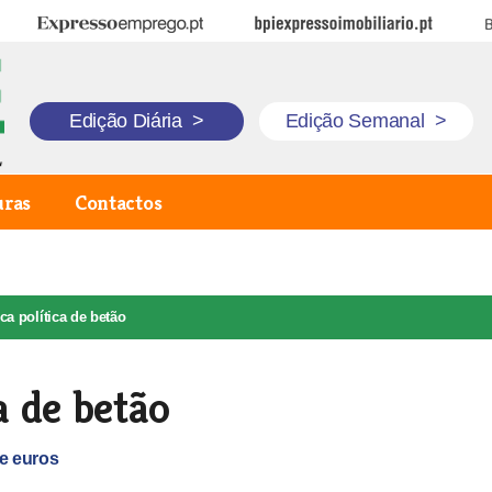
Expresso Emprego
BPI Expresso Imobiliário
B
Edição Diária
>
Edição Semanal
>
uras
Contactos
ca política de betão
a de betão
e euros