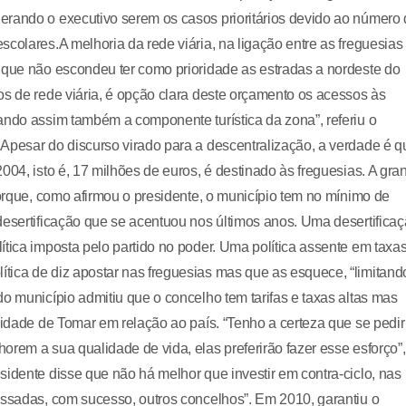
erando o executivo serem os casos prioritários devido ao número
colares.A melhoria da rede viária, na ligação entre as freguesias
 que não escondeu ter como prioridade as estradas a nordeste do
os de rede viária, é opção clara deste orçamento os acessos às
ando assim também a componente turística da zona”, referiu o
Apesar do discurso virado para a descentralização, a verdade é q
004, isto é, 17 milhões de euros, é destinado às freguesias. A gra
Porque, como afirmou o presidente, o município tem no mínimo de
desertificação que se acentuou nos últimos anos. Uma desertifica
ítica imposta pelo partido no poder. Uma política assente em taxa
tica de diz apostar nas freguesias mas que as esquece, “limitand
o município admitiu que o concelho tem tarifas e taxas altas mas
lidade de Tomar em relação ao país. “Tenho a certeza que se pedir
rem a sua qualidade de vida, elas preferirão fazer esse esforço”,
sidente disse que não há melhor que investir em contra-ciclo, nas
assadas, com sucesso, outros concelhos”. Em 2010, garantiu o