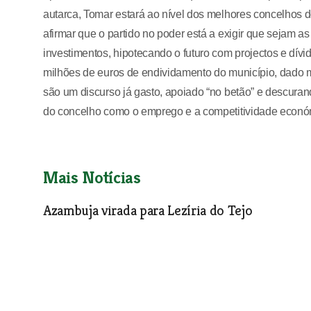
autarca, Tomar estará ao nível dos melhores concelhos
afirmar que o partido no poder está a exigir que sejam 
investimentos, hipotecando o futuro com projectos e dívi
milhões de euros de endividamento do município, dado m
são um discurso já gasto, apoiado “no betão” e descura
do concelho como o emprego e a competitividade económi
Mais Notícias
Azambuja virada para Lezíria do Tejo
O concelho de Azambuja deverá integrar a futura Comunidad
de Lisboa (AML).Na última reunião do executivo, que decorr
Lopes, apresentou uma declaração política defendendo a int
do executivo subscreve por inteiro.
Política
| 10-12-2003