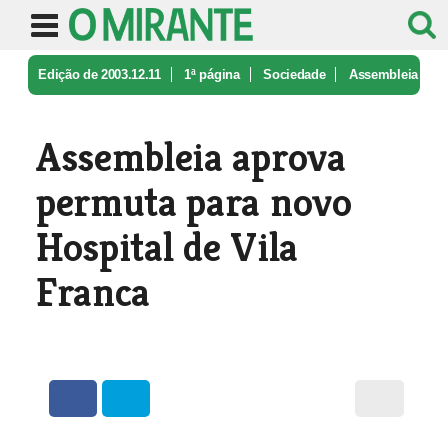
Edição de 2003.12.11
1ª página
Sociedade
Assembleia
aprova permuta para novo ...
Assembleia aprova
permuta para novo
Hospital de Vila
Franca