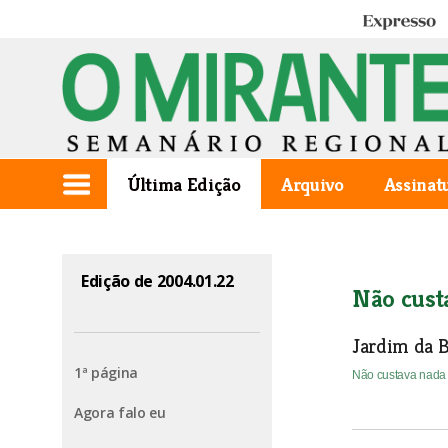
Expresso
Última Edição
Arquivo
Assinat
Edição de 2004.01.22
Não cust
Jardim da 
1ª página
Não custava nad
Agora falo eu