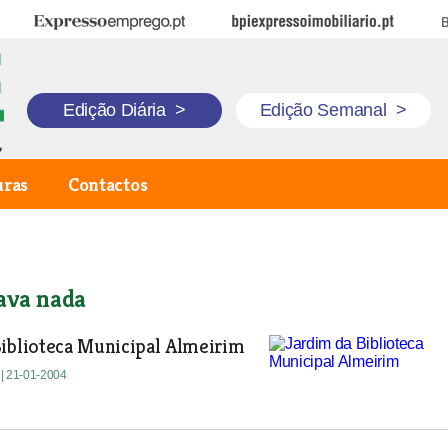
Expresso Emprego
BPI Expresso Imobiliário
B
Edição Diária
>
Edição Semanal
>
uras
Contactos
ava nada
Biblioteca Municipal Almeirim
a
| 21-01-2004