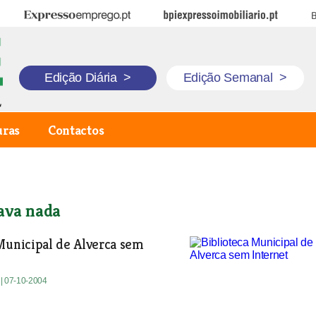
Expresso Emprego
BPI Expresso Imobiliário
B
Edição Diária
>
Edição Semanal
>
uras
Contactos
ava nada
Municipal de Alverca sem
a
| 07-10-2004