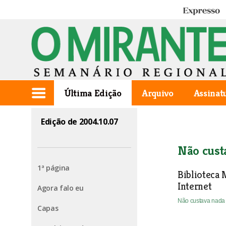
Expresso
Última Edição
Arquivo
Assinat
Edição de 2004.10.07
Não cust
1ª página
Biblioteca 
Internet
Agora falo eu
Não custava nad
Capas