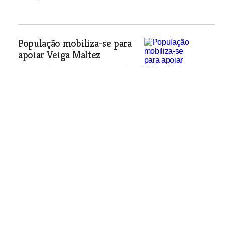
População mobiliza-se para
apoiar Veiga Maltez
Veiga Maltez vai ter que reconsiderar
a decisão já anunciada de não se
recandidatar à presidência da Câmara
da Golegã nas próximas eleições
autárquicas. A população mobilizou-se
e já faz correr um abaixo-assinado,
distribuído por vários
estabelecimentos do concelho, que
está a ter uma adesão considerada
surpreendente.
Política
| 10-02-2005
Promessas leva-as o vento