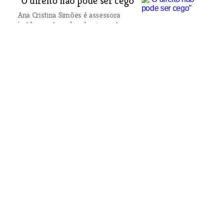
“O direito não pode ser cego”
Ana Cristina Simões é assessora
jurídica na área do urbanismo. A
experiência como advogada,
professora e autarca dá-lhe outra
sensibilidade para avaliar as situações
que surgem no município de Vila
Franca de Xira.
Identidade Profissional
| 06-04-2005
O emblema da freguesia
O poder local aqui tão perto
| 06-04-2005
Um homem de palavra
O poder local aqui tão perto
| 06-04-2005