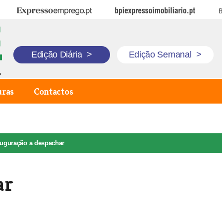
Expresso Emprego
BPI Expresso Imobiliário
B
Edição Diária
>
Edição Semanal
>
uras
Contactos
auguração a despachar
ar