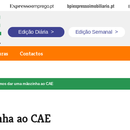
Expresso Emprego
BPI Expresso Imobiliário
B
Edição Diária
>
Edição Semanal
>
uras
Contactos
mos dar uma mãozinha ao CAE
nha ao CAE