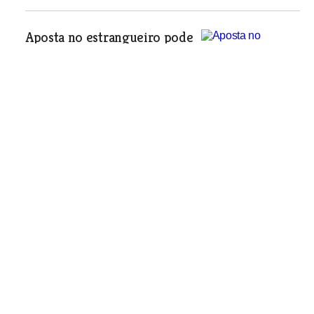
Aposta no estrangueiro pode
ser a alternativa
Economia
| 28-06-2006
Responsáveis dos CIRVER criticam lei
Economia
| 28-06-2006
Governo retira aos CIRVER
exclusivo da transformação
de resíduos perigosos
Economia
| 28-06-2006