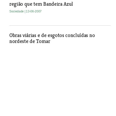
região que tem Bandeira Azul
Sociedade
| 13-06-2007
Obras viárias e de esgotos concluídas no
nordeste de Tomar
Sociedade
| 13-06-2007
Independentes questionam câmara sobre
processo da ParqT
Sociedade
| 13-06-2007
Comunidade de leitores no Cartaxo avança
com cinco livros em Setembro