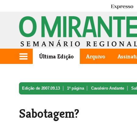
Expresso
Última Edição
Arquivo
Assinat
Edição de 2007.09.13
1ª página
Cavaleiro Andante
Sa
Sabotagem?