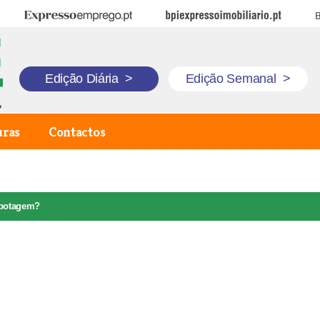
Expresso Emprego
BPI Expresso Imobiliário
B
Edição Diária
>
Edição Semanal
>
uras
Contactos
botagem?