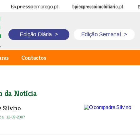
Expresso Emprego
BPI Expresso Imobiliário
B
Edição Diária
>
Edição Semanal
>
uras
Contactos
n da Notícia
 Silvino
cia
| 12-09-2007