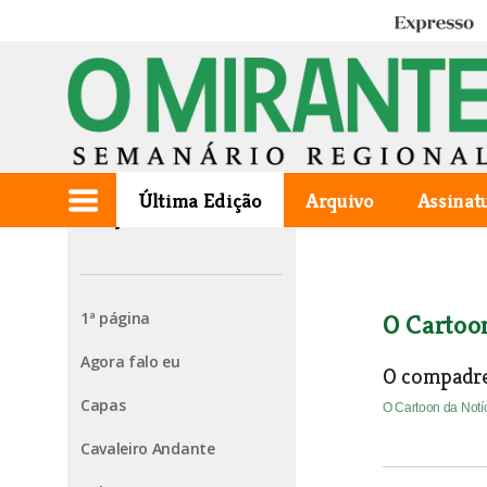
Expresso
Última Edição
Arquivo
Assinat
Edição de 2007.09.13
1ª página
O Cartoo
Agora falo eu
O compadre
Capas
O Cartoon da Notí
Cavaleiro Andante