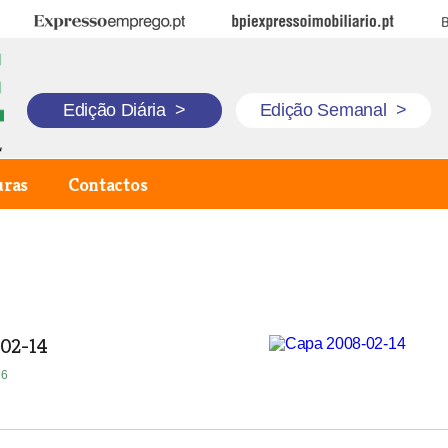
Expresso Emprego
BPI Expresso Imobiliário
B
Edição Diária
>
Edição Semanal
>
uras
Contactos
02-14
16