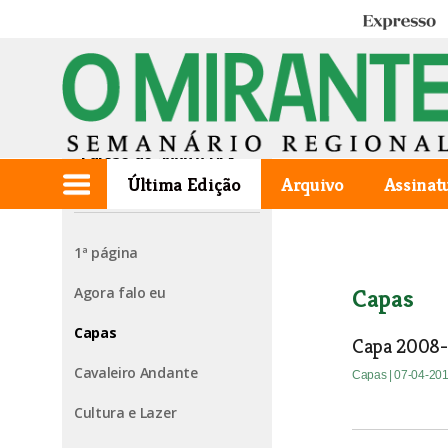
Expresso
Edição de 2008.02.14
Última Edição
Arquivo
Assinat
1ª página
Agora falo eu
Capas
Capas
Capa 2008-
Cavaleiro Andante
Capas
| 07-04-20
Cultura e Lazer