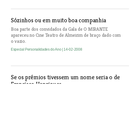
Sózinhos ou em muito boa companhia
Boa parte dos convidados da Gala de O MIRANTE
apareceu no Cine Teatro de Almeirim de braço dado com
o vazio.
Especial Personalidades do Ano
| 14-02-2008
Se os prémios tivessem um nome seria o de
Francisco Henriques
Especial Personalidades do Ano
| 14-02-2008
Política, poesia e cidadania
Especial Personalidades do Ano
| 14-02-2008