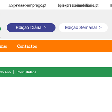
Expresso Emprego
BPI Expresso Imobiliário
B
Edição Diária
>
Edição Semanal
>
uras
Contactos
 do Ano
Pontualidade