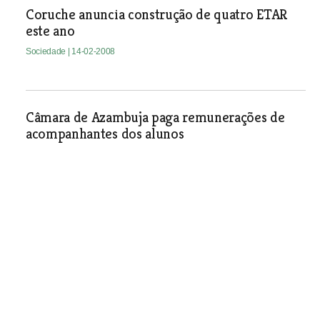
Coruche anuncia construção de quatro ETAR
este ano
Sociedade
| 14-02-2008
Câmara de Azambuja paga remunerações de
acompanhantes dos alunos
Sociedade
| 14-02-2008
Juntas de Azambuja recebem compensação
pela cobrança de facturas de limpeza de
fossas
Sociedade
| 14-02-2008