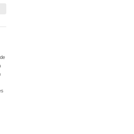
 de
a
m
es