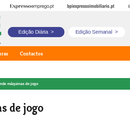
Expresso Emprego
BPI Expresso Imobiliário
B
Edição Diária
>
Edição Semanal
>
uras
Contactos
nde máquinas de jogo
s de jogo