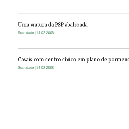
Uma viatura da PSP abalroada
Sociedade
| 14-02-2008
Casais com centro cívico em plano de pormen
Sociedade
| 14-02-2008
Governo apoia recuperação de pontes e estra
Sociedade
| 14-02-2008