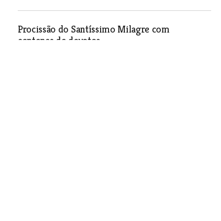
Procissão do Santíssimo Milagre com
centenas de devotos
Sociedade
| 03-04-2008
Subsídio de cinco mil euros para colónia de
férias de Aveiras de Cima
Sociedade
| 03-04-2008
Obra do campo sintético de Azambuja está
atrasada
Sociedade
| 03-04-2008