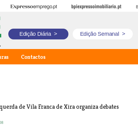
Expresso Emprego
BPI Expresso Imobiliário
B
Edição Diária
>
Edição Semanal
>
uras
Contactos
querda de Vila Franca de Xira organiza debates
08