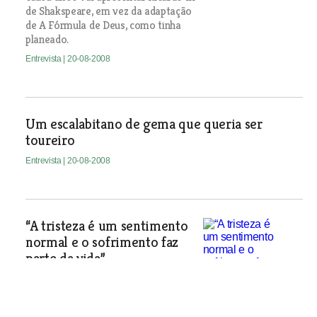
de Shakspeare, em vez da adaptação
de A Fórmula de Deus, como tinha
planeado.
Entrevista
| 20-08-2008
Um escalabitano de gema que queria ser
toureiro
Entrevista
| 20-08-2008
“A tristeza é um sentimento
normal e o sofrimento faz
parte da vida”
Pedro Afonso trabalha no Hospital
Júlio de Matos, em Lisboa, por onde
passam situações dramáticas ao nível