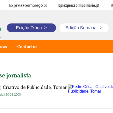
Expresso Emprego
BPI Expresso Imobiliário
B
Edição Diária
>
Edição Semanal
>
uras
Contactos
se jornalista
, Criativo de Publicidade, Tomar
ista
| 20-08-2008