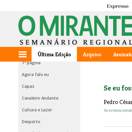
Expresso
Edição de 2008.08.21
Última Edição
Arquivo
Assinat
1ª página
Agora falo eu
Capas
Se eu fos
Cavaleiro Andante
Pedro César
Cultura e Lazer
Se eu fosse jornal
Desporto