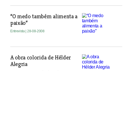
“O medo também alimenta a
paixão”
Entrevista
| 28-08-2008
A obra colorida de Hélder
Alegria
Nasceu em Castelo de Vide, no
Alentejo, no Outono de 1983, mas foi
ainda em tenra idade que se mudou
com os pais para o Ribatejo. Tem 24
anos, vive em Alverca e é técnico
administrativo a tempo inteiro. Mas
quando lhe sobra o tempo é ao pincel
e à objectiva da máquina fotográfica
que Hélder Alegria gosta de se
entregar.