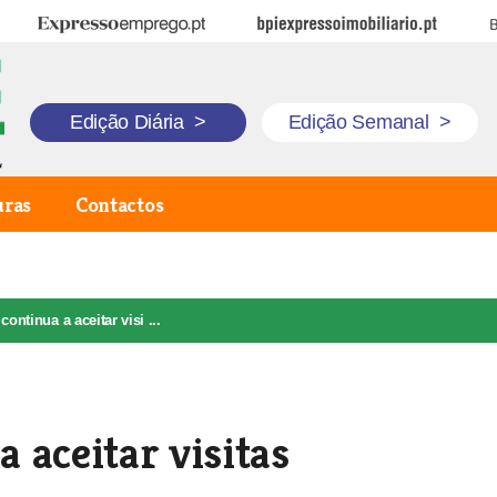
Expresso Emprego
BPI Expresso Imobiliário
B
Edição Diária
>
Edição Semanal
>
uras
Contactos
ntinua a aceitar visi ...
 aceitar visitas