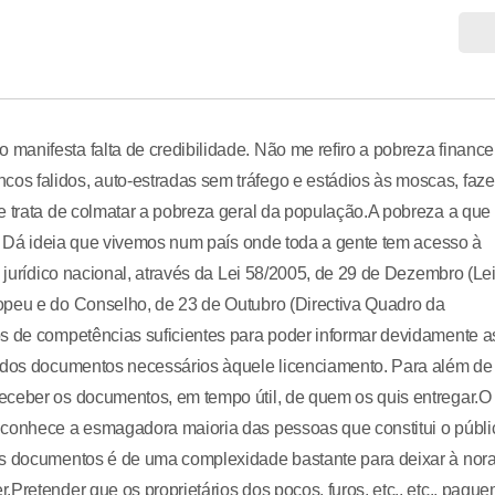
anifesta falta de credibilidade. Não me refiro a pobreza financei
os falidos, auto-estradas sem tráfego e estádios às moscas, faz
e trata de colmatar a pobreza geral da população.A pobreza a que
la. Dá ideia que vivemos num país onde toda a gente tem acesso à
o jurídico nacional, através da Lei 58/2005, de 29 de Dezembro (Le
opeu e do Conselho, de 23 de Outubro (Directiva Quadro da
os de competências suficientes para poder informar devidamente a
o dos documentos necessários àquele licenciamento. Para além de 
eceber os documentos, em tempo útil, de quem os quis entregar.O
 conhece a esmagadora maioria das pessoas que constitui o públi
es documentos é de uma complexidade bastante para deixar à nor
Pretender que os proprietários dos poços, furos, etc., etc., pague