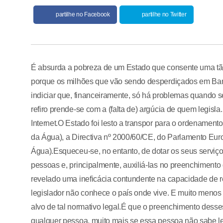
partilhe no Facebook
partilhe no Twitter
É absurda a pobreza de um Estado que consente uma tão m
porque os milhões que vão sendo desperdiçados em Banc
indiciar que, financeiramente, só há problemas quando s
refiro prende-se com a (falta de) argúcia de quem legis
Internet.O Estado foi lesto a transpor para o ordenament
da Água), a Directiva nº 2000/60/CE, do Parlamento Eur
Água).Esqueceu-se, no entanto, de dotar os seus serviç
pessoas e, principalmente, auxiliá-las no preenchiment
revelado uma ineficácia contundente na capacidade de r
legislador não conhece o país onde vive. E muito menos
alvo de tal normativo legal.É que o preenchimento dess
qualquer pessoa, muito mais se essa pessoa não sabe ler.