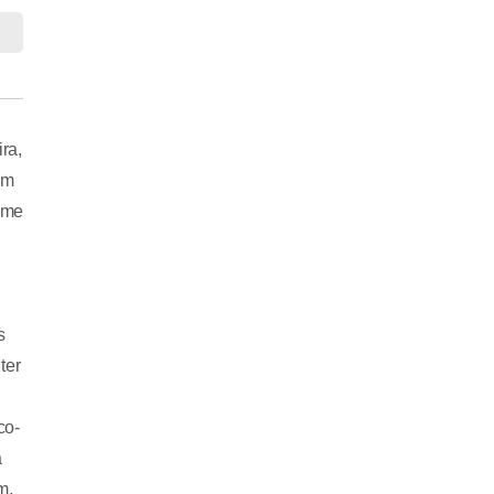
ra,
em
 me
i
s
ter
co-
a
m,