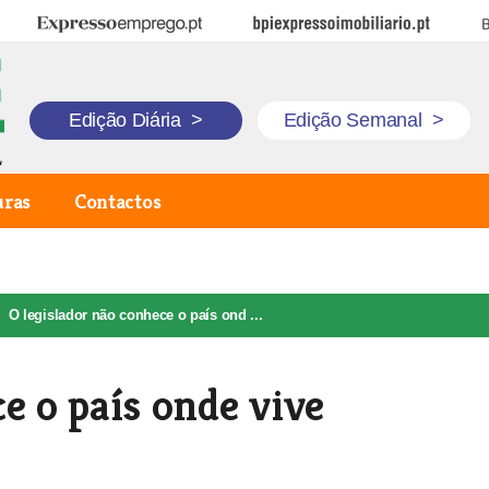
Expresso Emprego
BPI Expresso Imobiliário
B
Edição Diária
>
Edição Semanal
>
uras
Contactos
O legislador não conhece o país ond ...
e o país onde vive