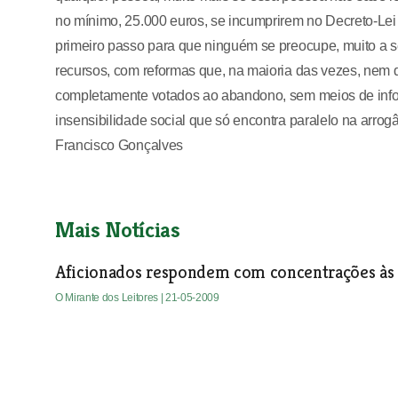
no mínimo, 25.000 euros, se incumprirem no Decreto-Lei 
primeiro passo para que ninguém se preocupe, muito a 
recursos, com reformas que, na maioria das vezes, nem dá
completamente votados ao abandono, sem meios de info
insensibilidade social que só encontra paralelo na arro
Francisco Gonçalves
Mais Notícias
Aficionados respondem com concentrações às 
O Mirante dos Leitores
| 21-05-2009
O abstémio que classifica vinhos