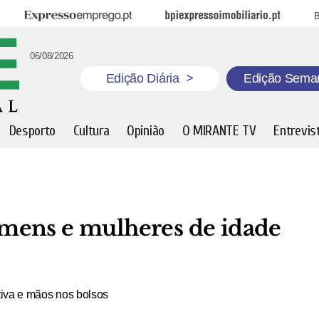
Expresso Emprego
BPI Expresso Imobiliário
B
06/08/2026
Edição Diária
>
Edição Sema
Desporto
Cultura
Opinião
O MIRANTE TV
Entrevis
mens e mulheres de idade