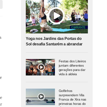
a
Yoga nos Jardins das Portas do
Sol desafia Santarém a abrandar
Festas dos Liteiros
juntam diferentes
gerações para dar
vida à aldeia
e
Golfinhos
surpreendem Vila
 e
Franca de Xira nas
ar
primeiras horas do