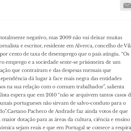
otalmente negativo, mas 2009 não vai deixar muitas
rnalista e escritor, residente em Alverca, concelho de Vil
por cento de taxa de desemprego que o país atingiu. “Os
o emprego e a sociedade sente-se prisioneira de um
tação que contraíram e das despesas mensais que
 dependência dá lugar à face mais negra das entidades
sos na sua relação com o comum trabalhador”, salienta
ista espera que em 2010 “não se arquivem tantos casos d
tribunais portugueses não sirvam de salvo-conduto para o
do”.Caetano Pacheco de Andrade faz ainda votos de que
aior dotação para as áreas da cultura, ciência e ensino
nómica sejam reais e que em Portugal se comece a respir