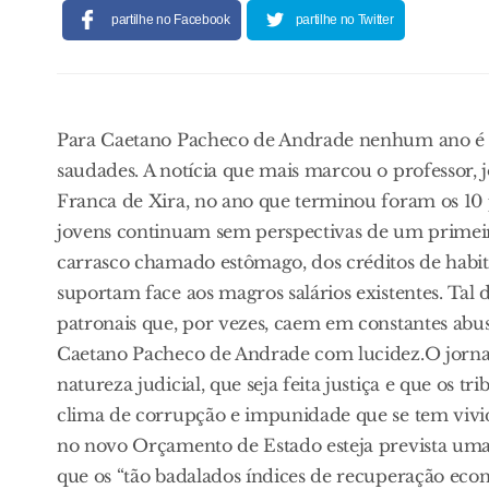
partilhe no Facebook
partilhe no Twitter
Para Caetano Pacheco de Andrade nenhum ano é t
saudades. A notícia que mais marcou o professor, jo
Franca de Xira, no ano que terminou foram os 10 
jovens continuam sem perspectivas de um primeir
carrasco chamado estômago, dos créditos de habi
suportam face aos magros salários existentes. Tal
patronais que, por vezes, caem em constantes abu
Caetano Pacheco de Andrade com lucidez.O jornal
natureza judicial, que seja feita justiça e que os 
clima de corrupção e impunidade que se tem vivi
no novo Orçamento de Estado esteja prevista uma m
que os “tão badalados índices de recuperação eco