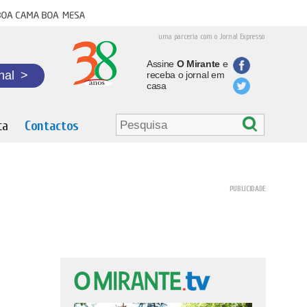
oa cama boa mesa
uma parceria com o Jornal Expresso
Assine
O Mirante
e
nal
>
receba o jornal em
casa
ta
Contactos