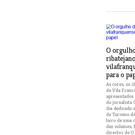
O orgulho
ribatejano
vilafranq
para o pa
As cores, os c
de Vila Franc
apresentados 
do jornalista
dia dedicado 
de Turismo de
livro de uma 
dez volumes, 
director de 