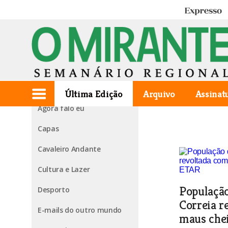
Expresso
Edição de 2010.01.21
1ª página
Última Edição
Arquivo
Assinat
Agora falo eu
Capas
Cavaleiro Andante
Cultura e Lazer
Populaçã
Desporto
Correia r
E-mails do outro mundo
maus che