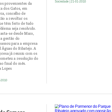
Sociedade
| 21-01-2010
os provenientes da
a dos Gatos, em
a, concelho de
ão a revoltar os
e têm feito de tudo
blema seja resolvido.
rasta-se desde Maio,
 a gestão do
passou para a empresa
 Águas do Ribatejo. A
presa já reuniu com os
rometeu a resolução do
o final do mês.
a Lopes
1-2010