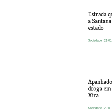
Estrada q
a Santan
estado
Sociedade
| 21-0
Apanhado 
droga em 
Xira
Sociedade
| 20-0