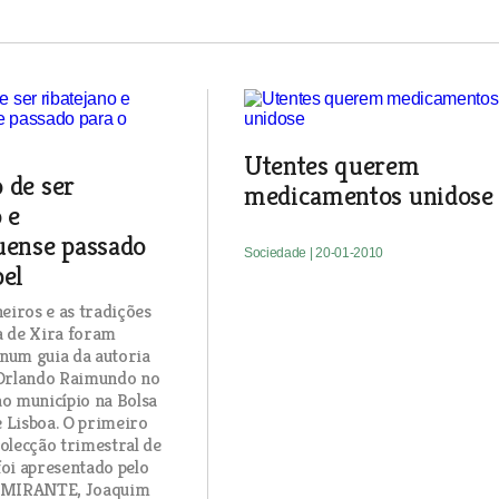
Utentes querem
 de ser
medicamentos unidose
 e
uense passado
Sociedade
| 20-01-2010
pel
heiros e as tradições
a de Xira foram
num guia da autoria
 Orlando Raimundo no
ao município na Bolsa
 Lisboa. O primeiro
colecção trimestral de
foi apresentado pelo
O MIRANTE, Joaquim